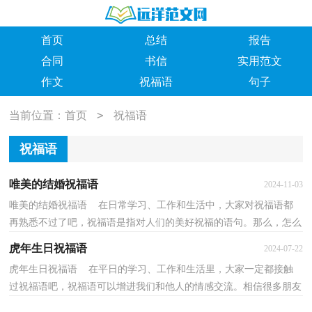
首页
总结
报告
合同
书信
实用范文
作文
祝福语
句子
>
当前位置：
首页
祝福语
祝福语
唯美的结婚祝福语
2024-11-03
唯美的结婚祝福语 在日常学习、工作和生活中，大家对祝福语都
再熟悉不过了吧，祝福语是指对人们的美好祝福的语句。那么，怎么
去写祝福语呢？下面是小编整理的唯美的结婚祝福语，欢...
虎年生日祝福语
2024-07-22
虎年生日祝福语 在平日的学习、工作和生活里，大家一定都接触
过祝福语吧，祝福语可以增进我们和他人的情感交流。相信很多朋友
都对写祝福语感到非常苦恼吧，下面是小编收集整理...