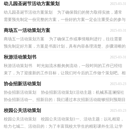
要绕过途中的障碍物到达女生面前，并继续在蒙...
幼儿园圣诞节活动方案策划
2025-03-31
幼儿园圣诞节活动方案策划 为了确保我们的努力取得实效，通常
需要预先制定一份完整的方案，一份好的方案一定会注重受众的参与
性及互动性。优秀的方案都具备一些什么特点呢？以...
商场五一活动策划方案
2025-03-31
商场五一活动策划方案 为了确保工作或事情顺利进行，往往需要
预先制定好方案，方案是书面计划，具有内容条理清楚、步骤清晰的
特点。那么你有了解过方案吗？下面是小编精心整理的...
秋游活动策划书
2025-03-31
秋游活动策划书 时光如流水般匆匆流动，一段时间的工作已经结
束了，为了迎接新的工作目标，让我们对今后的工作做个策划吧。相
信写策划书是一个让许多人都头痛的问题，以下是小编...
协会招新活动策划
2025-03-23
协会招新活动策划 协会招新活动策划1活动主题：机械系遥澜报社
协会招新活动一、招新目的：我们通过本次招新活动能够招到预期目
标，希望更多鄂州大学学子加入，使得遥澜报社在鄂...
校园公关活动策划
2025-03-23
校园公关活动策划 校园公关活动策划1一、活动主题：以礼相迎，
给力七城二、活动目的：为了丰富我校大学生的精彩课外生活,让学