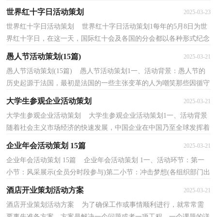
子.们一起学习公关礼仪知识，加强对个人修养素质与...
世界红十字日活动策划
2025-03-23
世界红十字日活动策划 世界红十字日活动策划1每年的5月8日为世
界红十字日，在这一天，国际红十会及各国的分会都以各种形式纪念
这一日子，以表示红十运动国际性以及红十字人道...
愚人节活动策划(15篇)
2025-03-21
愚人节活动策划(15篇) 愚人节活动策划1一、活动背景：愚人节的
历史起源于法国，最初是法国的一些主张变革的人为嘲笑那些因循守
旧的人而在4月1日使出一些骗人的招数。后逐渐...
大学生参观企业活动策划
2025-03-21
大学生参观企业活动策划 大学生参观企业活动策划1一、活动背景
随着社会主义市场经济的快速发展，中国企业在中国乃至全球发挥着
日益增强的作用。特殊的也在影响着人们的思...
企业年会活动策划 15篇
2025-03-21
企业年会活动策划 15篇 企业年会活动策划 1一、活动环节：第一
小节：风采展示(全员分时段参与)第二小节：冲击梦想(各组织部门出
代表)第三小节：温馨一刻(全员参与)二、聚餐活动...
酒店开业策划活动方案
2025-03-21
酒店开业策划活动方案 为了确保工作或事情顺利进行，就常常需
要事先准备方案，方案是解决一个问题或者一项工程，一个课题的详