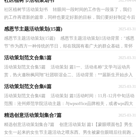
社区植树节活动策划书
2025-04-04
社区植树节活动策划书 转眼间一段时间的工作告一段落了，我们
的工作再谱新的篇章，同样也要定好新的目标，我们要好好制定今后
的工作方法，写一份策划书了。你所见过的策划书应该...
感恩节主题活动策划(15篇)
2025-03-31
感恩节主题活动策划(15篇) 感恩节主题活动策划1活动背景：“感恩
节”作为西方一种传统的节日，却在我国有着广大的群众基础，常怀
感恩之心的人是最幸福的，要感谢我们的父母、老...
活动策划范文合集5篇
2025-03-31
活动策划范文合集5篇 活动策划 篇1一、活动名称“文学与运动共
赏，热火邀秋枫同翔”社团联谊会二、活动背景：**届新生开始步入
全新的大学生活，各社团也已经纳新完毕，为了让新...
活动策划范文合集6篇
2025-03-31
活动策划范文合集6篇 活动策划 篇1活动时间：11月-12月中旬活动
范围：沧州师范学院活动主题：与wpsoffice品牌相关，或者wps四大
组件文字、表格、演示、轻办公为主题，进行校园活动...
精选创意活动策划集合7篇
2025-03-31
精选创意活动策划集合7篇 创意活动策划 篇1【蒙眼喂面包】男生
女生一起来的女生节主题活动之喂东西。男生被蒙住眼睛后往前跑，