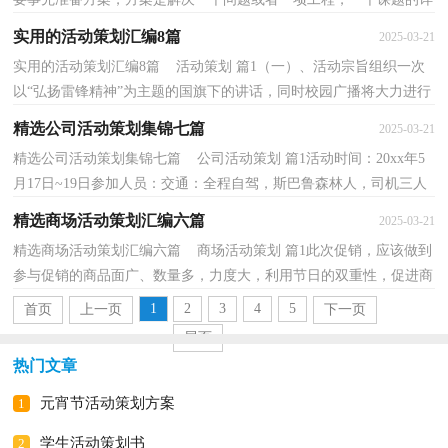
细过程。那么我们该怎么去写方案呢？下面是小编为大...
实用的活动策划汇编8篇
2025-03-21
实用的活动策划汇编8篇 活动策划 篇1（一）、活动宗旨组织一次
以“弘扬雷锋精神”为主题的国旗下的讲话，同时校园广播将大力进行
宣传倡导工作。。（二）、开展系列班队活动：1、各班...
精选公司活动策划集锦七篇
2025-03-21
精选公司活动策划集锦七篇 公司活动策划 篇1活动时间：20xx年5
月17日~19日参加人员：交通：全程自驾，斯巴鲁森林人，司机三人
注意事项（事先发给大家)：1、车上需准备用品：矿泉水一箱，手...
精选商场活动策划汇编六篇
2025-03-21
精选商场活动策划汇编六篇 商场活动策划 篇1此次促销，应该做到
参与促销的商品面广、数量多，力度大，利用节日的双重性，促进商
品的连带销售。具体内容如下： 一、活动时间：9月2...
1
2
3
4
5
首页
上一页
下一页
尾页
热门文章
元宵节活动策划方案
1
学生活动策划书
2