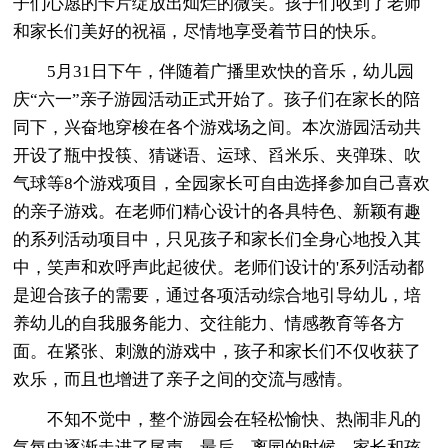
子们心愿的卡片绽放出灿烂的微笑。孩子们收到了老师
和家长们美好的祝福，尽情地享受着节日的快乐。
5月31日下午，伴随着广播里欢快的音乐，幼儿园
庆“六一”亲子游园活动正式开始了。孩子们在家长的陪
同下，兴奋地穿梭在各个游戏场之间。本次游园活动共
开设了瓶中投筷、猜谜语、运球、舀米乐、夹弹珠、吹
气球等8个游戏项目，全园家长可自由选择参加自己喜欢
的亲子游戏。在老师们精心设计的各具特色、新颖有趣
的系列活动项目中，只见孩子和家长们全身心地投入其
中，笑声和欢呼声此起彼伏。老师们设计的'系列活动都
是迎合孩子的需要，通过各项活动综合地引导幼儿，培
养幼儿的自我服务能力、交往能力、情感教育等各方
面。在紧张、刺激的游戏中，孩子和家长们不仅收获了
欢乐，而且也增进了亲子之间的交流与感情。
不知不觉中，整个游园会在轻松愉快、热闹非凡的
气氛中逐渐走进了尾声，最后，离园的时候，家长和孩