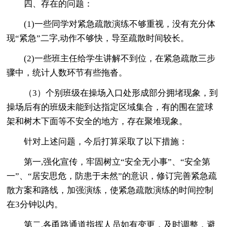
四、存在的问题：
(1)一些同学对紧急疏散演练不够重视，没有充分体
现“紧急”二字,动作不够快，导至疏散时间较长。
(2)一些班主任给学生讲解不到位，在紧急疏散三步
骤中，统计人数环节有些拖沓。
（3）个别班级在操场入口处形成部分拥堵现象，到
操场后有的班级未能到达指定区域集合，有的围在篮球
架和树木下面等不安全的地方，存在聚堆现象。
针对上述问题，今后打算采取了以下措施：
第一,强化宣传，牢固树立“安全无小事”、“安全第
一”、“居安思危，防患于未然”的意识，修订完善紧急疏
散方案和路线，加强演练，使紧急疏散演练的时间控制
在3分钟以内。
第二,各甬路通道指挥人员如有变更，及时调整，避