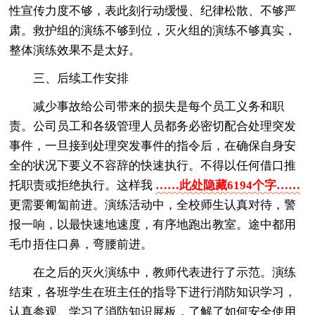
性宣传力度不够，表此刻行动缓慢、纪律松散、不够严
肃。救护组的演练不够到位，灭火组的演练不够真实，
整体演练效果不是太好。
三、后续工作安排
减少事故给公司带来的损失是每个员工义务和职
责。公司员工和各级管理人员都务必密切配合处理突发
事件，一旦接到处理突发事件的指令后，在确保自身安
全的状况下要义不容辞的快速执行。不得以任何借口推
托职责或拒绝执行。这样我
……此处隐藏6194个字……
更需要匍匐前进。演练活动中，全校师生认真对待，警
报一响，以最快速地速度，有序地跑出教室。途中都用
毛巾捂住口鼻，弯腰前进。
在之后的灭火演练中，教师代表进行了示范。演练
结束，各班学生在班主任的指导下进行消防知识学习，
认真参观、学习了消防知识展板，了解了如何安全使用